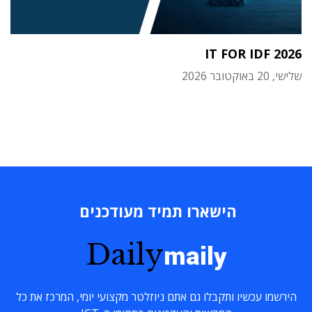
IT FOR IDF 2026
שלישי, 20 באוקטובר 2026
הישארו תמיד מעודכנים
Daily
maily
הירשמו עכשיו ותקבלו גם אתם ניוזלטר מקצועי יומי, המרכז את כל