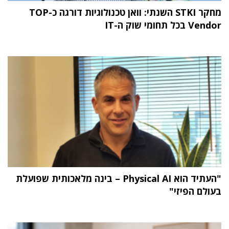
מחקר STKI השנתי: וואן טכנולוגיות דורגה כ-TOP
Vendor בכל תחומי שוק ה-IT
"העתיד הוא Physical AI – בינה מלאכותית שפועלת
בעולם הפיזי"