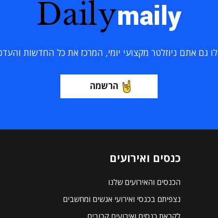
Daily
maily
 גם אתם ניוזלטר מקצועי יומי, המרכז את כל החדשות והעדכוני
הרשמה
כנסים ואירועים
הכנסים והאירועים שלנו
נצפיתם בכנסי ואירועי אנשים ומחשבים
לקראת כנסים ואירועים קרובים