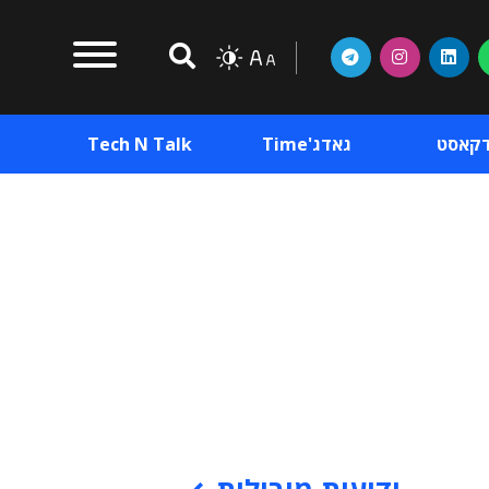
דקאסט
גאדג'Time
Tech N Talk
וכן פרסומי
תוכן פרסומי
וכן פרסומי