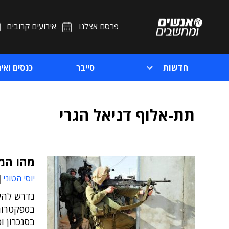
פרסם אצלנו
אירועים קרובים
חדשות
סייבר
כנסים ואיר
תת-אלוף דניאל הגרי
מהו המ
יוסי הטוני
נדרש להעש
בספקטרום 
בסנכרון ו