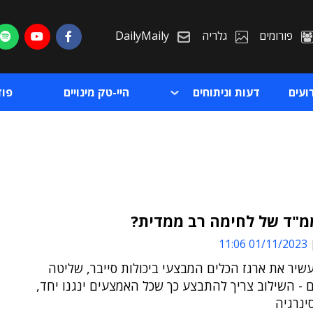
פורומים
גלריה
DailyMaily
ועים
דעות וניתוחים
היי-טק מינויים
פו
מ"ד של לחימה רב ממדית?
01/11/2023 11:06
ת
יר את ארגז הכלים המבצעי ביכולות סייבר, שליטה
ת
- השילוב צריך להתבצע כך שכל האמצעים ינגנו יחד,
סינרגיה