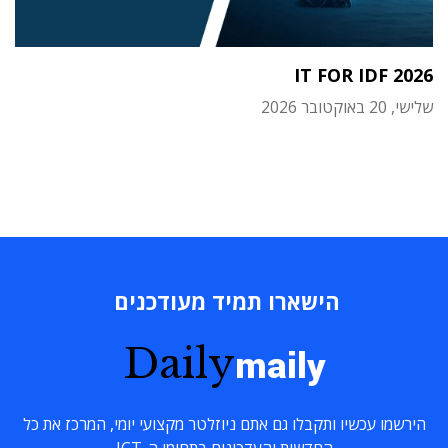
IT FOR IDF 2026
שלישי, 20 באוקטובר 2026
הישארו תמיד מעודכנים
Daily
maily
הירשמו עכשיו ותקבלו גם אתם ניוזלטר מקצועי יומי, המרכז את כל