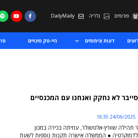
פורומים
גלריה
DailyMaily
ועים
דעות וניתוחים
היי-טק מינויים
פו
ייבר לא נחקק ואנחנו עם המכנסיים
ת
24/06/2025 16:35
ת
ר תהילה שוורץ-אלטשולר, עמיתה בכירה במכון
לדמוקרטיה ● הממשלה אישרה תקנות נוספות לשעת