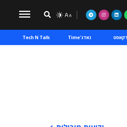
דקאסט
גאדג'Time
Tech N Talk
וכן פרסומי
תוכן פרסומי
וכן פרסומי