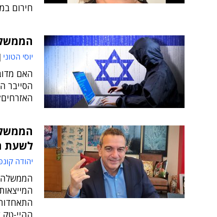
חירום במ
הממשלה
יוסי הטוני
האם מדובר
הסייבר הש
האזרחים?
הממשלה
לשעת ח
יהודה קונפ
הממשלה ה
המייצאות,
התאחדות 
ההיי-טק ל