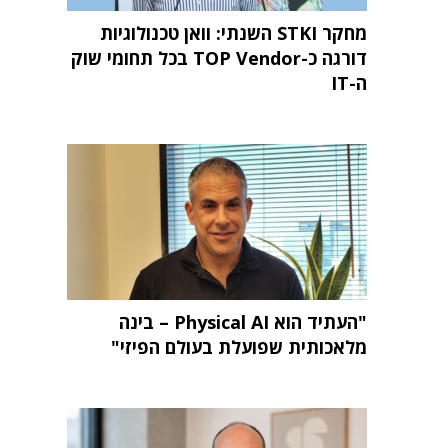
מחקר STKI השנתי: וואן טכנולוגיות
דורגה כ-TOP Vendor בכל תחומי שוק
ה-IT
"העתיד הוא Physical AI – בינה
מלאכותית שפועלת בעולם הפיזי"