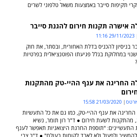
קרי תקיפות סייבר באמצעות משאל טלפוני לשרים
 אישרה תקנות חירום להגנת סייבר
29/11/2023 11:16
 בניסיון להכניס בדלת האחורית, ובסתר, את חוק
נוי במחלוקת בגלל פגיעתו הפוטנציאלית בפרטיות
 החריגה את ענף ההיי-טק מהתקנות
ירום
ורטס
21/03/2020 15:58
חריגה את ענף ההיי-טק, כמו גם את כל התעשיות
 מהתקנות לשעת חירום ● ד"ר רון תומר, נשיא
התעשיינים: "תוספת החרגת היצואניות תאפשר לענף
המשיך ולפעול ולא לאבד לקוחות בעולם" ● ד"ר צבי