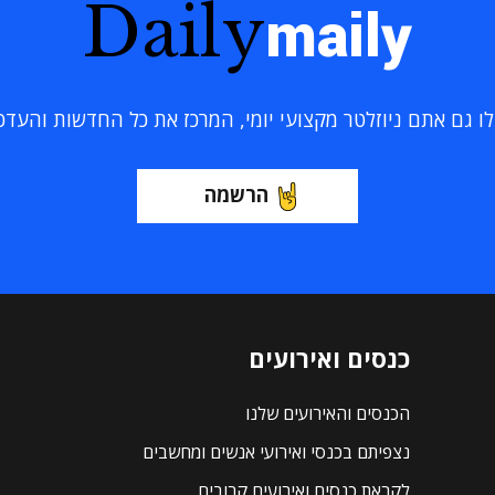
Daily
maily
 גם אתם ניוזלטר מקצועי יומי, המרכז את כל החדשות והעדכוני
הרשמה
כנסים ואירועים
הכנסים והאירועים שלנו
נצפיתם בכנסי ואירועי אנשים ומחשבים
לקראת כנסים ואירועים קרובים