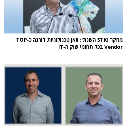
מחקר STKI השנתי: וואן טכנולוגיות דורגה כ-TOP
Vendor בכל תחומי שוק ה-IT