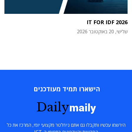
IT FOR IDF 2026
שלישי, 20 באוקטובר 2026
הישארו תמיד מעודכנים
Daily
maily
הירשמו עכשיו ותקבלו גם אתם ניוזלטר מקצועי יומי, המרכז את כל