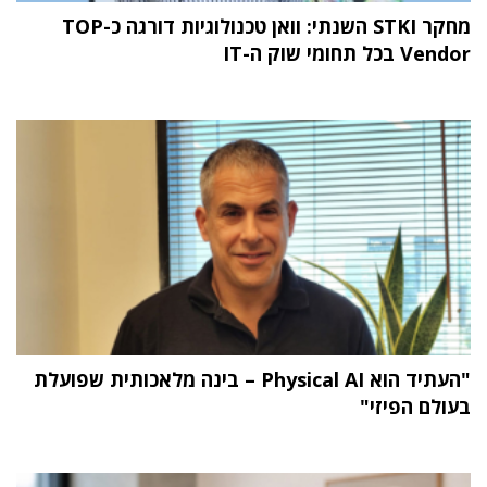
מחקר STKI השנתי: וואן טכנולוגיות דורגה כ-TOP
Vendor בכל תחומי שוק ה-IT
"העתיד הוא Physical AI – בינה מלאכותית שפועלת
בעולם הפיזי"