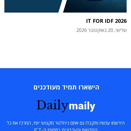
IT FOR IDF 2026
שלישי, 20 באוקטובר 2026
הישארו תמיד מעודכנים
Daily
maily
הירשמו עכשיו ותקבלו גם אתם ניוזלטר מקצועי יומי, המרכז את כל
החדשות והעדכונים בתחומי ה-ICT