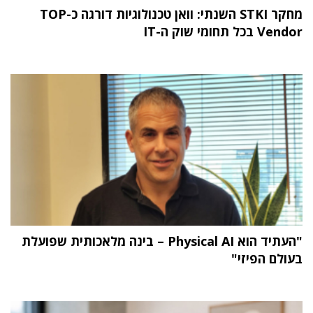
מחקר STKI השנתי: וואן טכנולוגיות דורגה כ-TOP
Vendor בכל תחומי שוק ה-IT
"העתיד הוא Physical AI – בינה מלאכותית שפועלת
בעולם הפיזי"