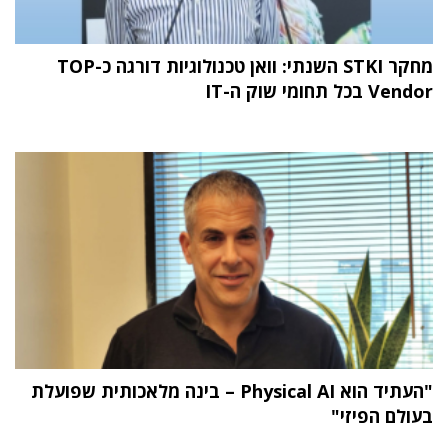
מחקר STKI השנתי: וואן טכנולוגיות דורגה כ-TOP
Vendor בכל תחומי שוק ה-IT
"העתיד הוא Physical AI – בינה מלאכותית שפועלת
בעולם הפיזי"