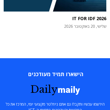
IT FOR IDF 2026
שלישי, 20 באוקטובר 2026
הישארו תמיד מעודכנים
Daily
maily
הירשמו עכשיו ותקבלו גם אתם ניוזלטר מקצועי יומי, המרכז את כל