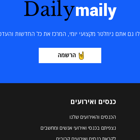
Daily
maily
 גם אתם ניוזלטר מקצועי יומי, המרכז את כל החדשות והעדכוני
הרשמה
כנסים ואירועים
הכנסים והאירועים שלנו
נצפיתם בכנסי ואירועי אנשים ומחשבים
לקראת כנסים ואירועים קרובים