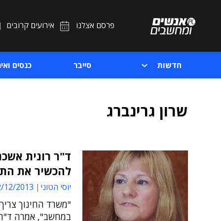
פרסם אצלנו
אירועים קרובים
חדשות
סייבר
כנסים ואיר
שרון גרינברג
ד"ר רונית אשכנ
להכשיר את התלמ
יוסי הטוני
12/2013 17:02
"משרד החינוך צריך 
במחשב", אמרה ד"ר 