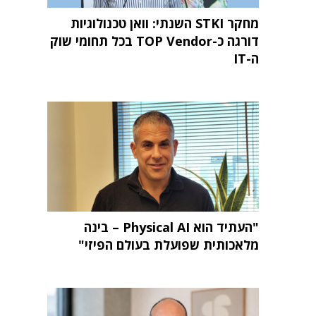
מחקר STKI השנתי: וואן טכנולוגיות
דורגה כ-TOP Vendor בכל תחומי שוק
ה-IT
"העתיד הוא Physical AI – בינה
מלאכותית שפועלת בעולם הפיזי"