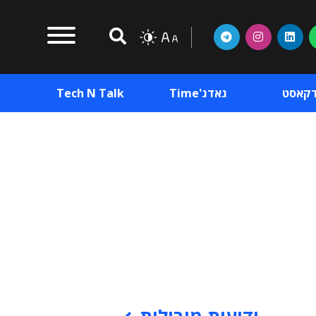
דקאסט
גאדג'Time
Tech N Talk
וכן פרסומי
תוכן פרסומי
וכן פרסומי