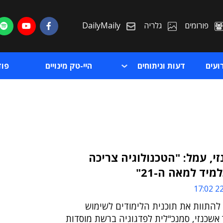
פורומים
גלריה
DailyMaily
ועים
דעות וניתוחים
היי-טק מינויים
פו
זי, עמל: "הטכנולוגיה צריכה
יד למאה ה-21"
ת
22/
ת
להתוות את תוכנית הלימודים לשימוש
אשכנזי, סמנכ"לית לפדגוגיה ברשת מוסדות