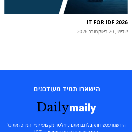
IT FOR IDF 2026
שלישי, 20 באוקטובר 2026
הישארו תמיד מעודכנים
Daily
maily
הירשמו עכשיו ותקבלו גם אתם ניוזלטר מקצועי יומי, המרכז את כל