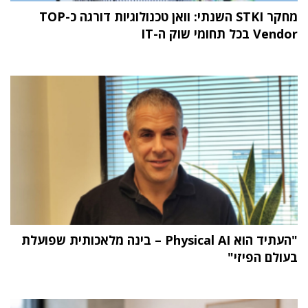
מחקר STKI השנתי: וואן טכנולוגיות דורגה כ-TOP
Vendor בכל תחומי שוק ה-IT
"העתיד הוא Physical AI – בינה מלאכותית שפועלת
בעולם הפיזי"