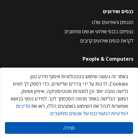
כנסים ואירועים
הכנסים והאירועים שלנו
נצפיתם בכנסי ואירועי אנשים ומחשבים
לקראת כנסים ואירועים קרובים
People & Computers
About Us
באתר זה נעשה שימוש בטכנולוגיות איסוף מידע כגון
Privacy Policy
Cookies, לרבות על ידי צדדים שלישיים, כדי לספק לך חווית
Contact Us
גלישה טובה יותר וכן למטרות סטטיסטיקה, איפיון ושיווק.
Our Events
המשך הגלישה באתר מהווה הסכמתך לכך. למידע נוסף בנושא
ואפשרות לנהל את השימוש באמצעים הללו, ראו את
מדיניות
הפרטיות המעודכנת של אנשים ומחשבים
.
אנשים ומחשבים © 2026 – כל הזכויות שמורות
סגירה
Created by