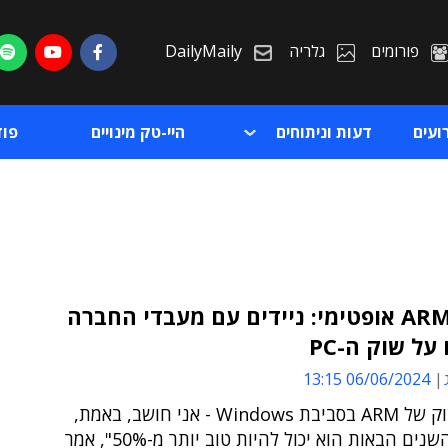
פורומים
גלריה
DailyMaily
ועים
דעות וניתוחים
היי-טק מינויים
פו
מנכ"ל ARM אופטימי: ניידים עם מעבדי החברה
על שוק ה-PC
ת
06/06/2024 13:15
ת
"נתח השוק של ARM בסביבת Windows - אני חושב, באמת,
שבחמש השנים הבאות הוא יכול להיות טוב יותר מ-50%", אמר