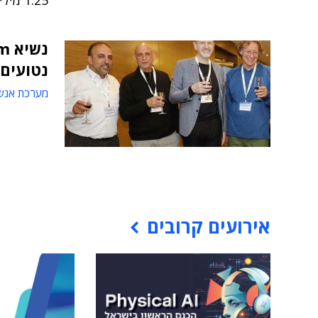
1.25 מיליארד דולר
נטועים 
מערכת אנש
אירועים קרובים