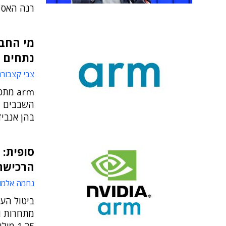
רנה האס ב
מי החבר
נתחים של 
צבי קצבורג
arm מ
השבבים ה
בהן אנביד
סופית: 
הרכישה של Arm ב
נחמה אלמו
ביטול הע
מתחרות וג