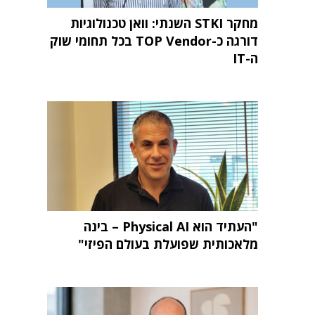
מחקר STKI השנתי: וואן טכנולוגיות
דורגה כ-TOP Vendor בכל תחומי שוק
ה-IT
"העתיד הוא Physical AI – בינה
מלאכותית שפועלת בעולם הפיזי"