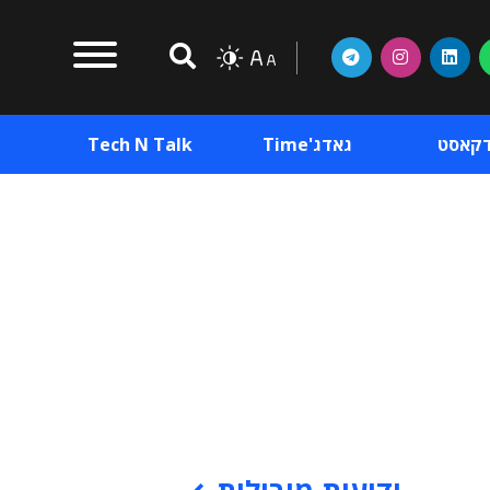
דקאסט
גאדג'Time
Tech N Talk
וכן פרסומי
תוכן פרסומי
וכן פרסומי