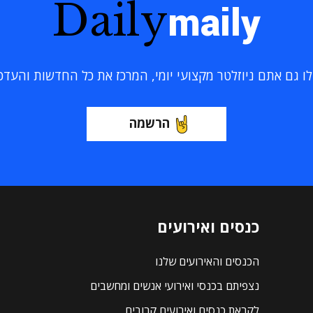
Daily
maily
 גם אתם ניוזלטר מקצועי יומי, המרכז את כל החדשות והעדכוני
הרשמה
כנסים ואירועים
הכנסים והאירועים שלנו
נצפיתם בכנסי ואירועי אנשים ומחשבים
לקראת כנסים ואירועים קרובים