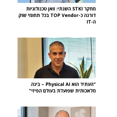
מחקר STKI השנתי: וואן טכנולוגיות
דורגה כ-TOP Vendor בכל תחומי שוק
ה-IT
"העתיד הוא Physical AI – בינה
מלאכותית שפועלת בעולם הפיזי"