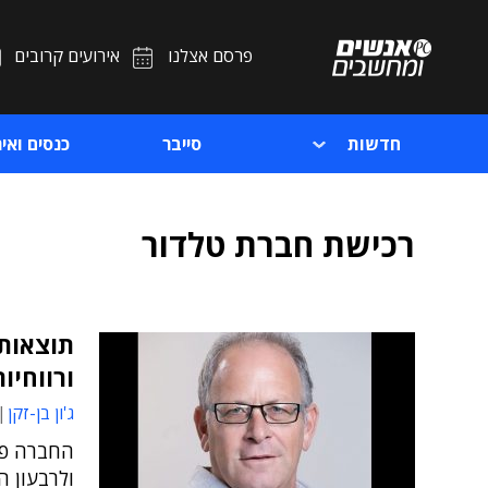
פרסם אצלנו
אירועים קרובים
חדשות
סייבר
כנסים ואיר
רכישת חברת טלדור
תוצאות 
ורווחיו
ג'ון בן-זקן
החברה פר