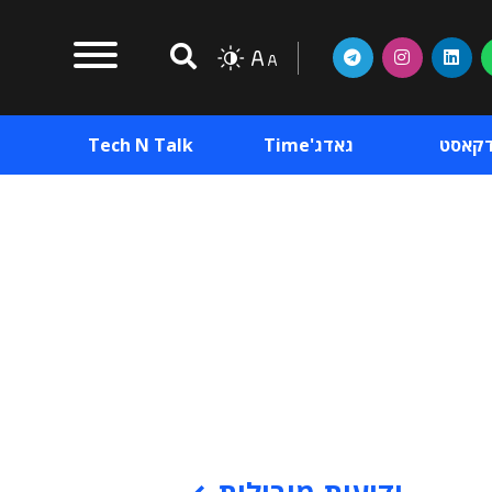
דקאסט
גאדג'Time
Tech N Talk
וכן פרסומי
תוכן פרסומי
וכן פרסומי