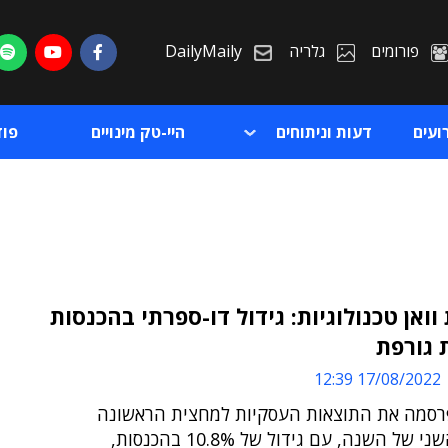
פורומים
גלריה
DailyMaily
ועים
דעות וניתוחים
היי-טק מינויים
פו
וואן טכנולוגיות: גידול דו-ספרתי בהכנסות
ת גורפת
ת
17/08/2022 12:39
ת
סמה את התוצאות העסקיות למחצית הראשונה
ולרבעון השני של השנה, עם גידול של 10.8% בהכנסות,