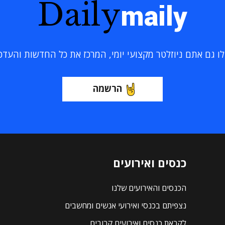
Daily
maily
 גם אתם ניוזלטר מקצועי יומי, המרכז את כל החדשות והעדכוני
הרשמה
כנסים ואירועים
הכנסים והאירועים שלנו
נצפיתם בכנסי ואירועי אנשים ומחשבים
לקראת כנסים ואירועים קרובים