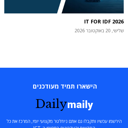
IT FOR IDF 2026
שלישי, 20 באוקטובר 2026
הישארו תמיד מעודכנים
Daily
maily
הירשמו עכשיו ותקבלו גם אתם ניוזלטר מקצועי יומי, המרכז את כל