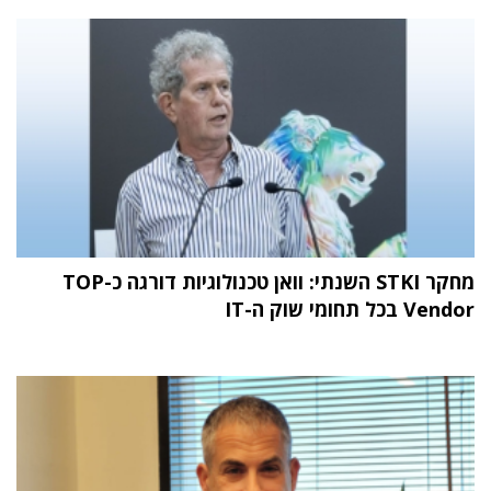
מחקר STKI השנתי: וואן טכנולוגיות דורגה כ-TOP
Vendor בכל תחומי שוק ה-IT