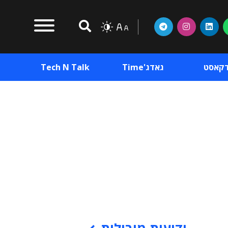
דקאסט
גאדג'Time
Tech N Talk
וכן פרסומי
תוכן פרסומי
וכן פרסומי