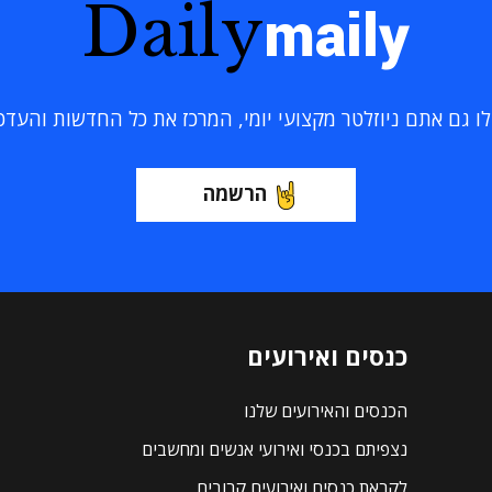
Daily
maily
 גם אתם ניוזלטר מקצועי יומי, המרכז את כל החדשות והעדכוני
הרשמה
כנסים ואירועים
הכנסים והאירועים שלנו
נצפיתם בכנסי ואירועי אנשים ומחשבים
לקראת כנסים ואירועים קרובים