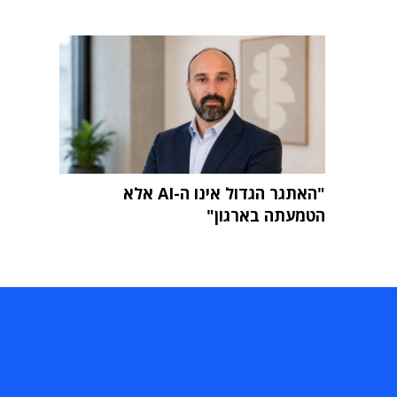
"האתגר הגדול אינו ה-AI אלא
הטמעתה בארגון"