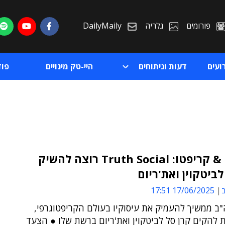
פורומים
גלריה
DailyMaily
ועים
דעות וניתוחים
היי-טק מינויים
פו
טראמפ & קריפטו: Truth Social רוצה להשיק
לביטקוין ואת'ריום
ת
ב
17/06/2025 17:51
ת
ב ממשיך להעמיק את עיסוקיו בעולם הקריפטוגרפי,
 להקים קרן סל לביטקוין ואת'ריום ברשת שלו ● הצעד