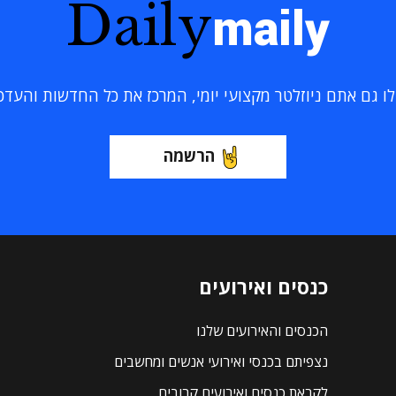
Daily
maily
 גם אתם ניוזלטר מקצועי יומי, המרכז את כל החדשות והעדכוני
הרשמה
כנסים ואירועים
הכנסים והאירועים שלנו
נצפיתם בכנסי ואירועי אנשים ומחשבים
לקראת כנסים ואירועים קרובים