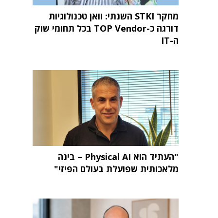
מחקר STKI השנתי: וואן טכנולוגיות
דורגה כ-TOP Vendor בכל תחומי שוק
ה-IT
"העתיד הוא Physical AI – בינה
מלאכותית שפועלת בעולם הפיזי"