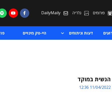
פורומים
גלריה
DailyMaily
ועים
דעות וניתוחים
היי-טק מינויים
פו
 הנשית במוקד
11/04/2022 12:36
ת
ת