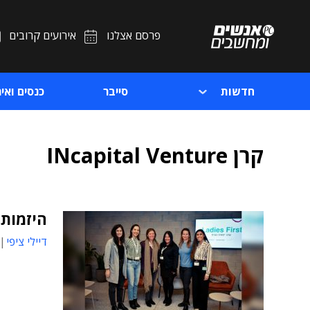
פרסם אצלנו
אירועים קרובים
חדשות
סייבר
כנסים ואיר
קרן INcapital Venture
היזמות
דיילי ציפי