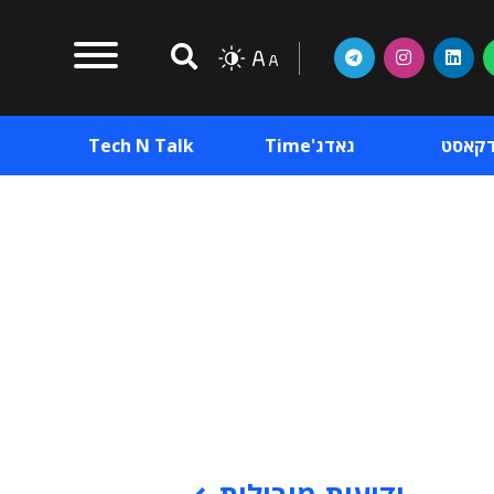
דקאסט
גאדג'Time
Tech N Talk
וכן פרסומי
תוכן פרסומי
וכן פרסומי