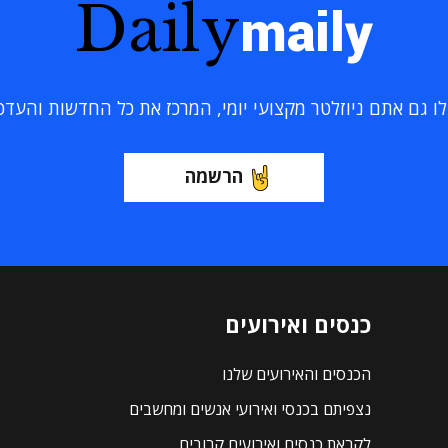
Daily
maily
 גם אתם ניוזלטר מקצועי יומי, המרכז את כל החדשות והעדכוני
הרשמה
כנסים ואירועים
הכנסים והאירועים שלנו
נצפיתם בכנסי ואירועי אנשים ומחשבים
לקראת כנסים ואירועים קרובים