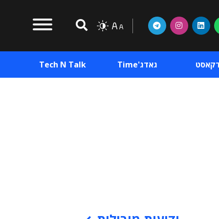
דקאסט
גאדג'Time
Tech N Talk
וכן פרסומי
תוכן פרסומי
וכן פרסומי