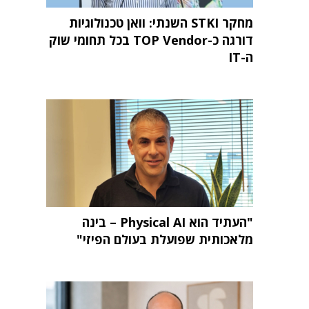
מחקר STKI השנתי: וואן טכנולוגיות
דורגה כ-TOP Vendor בכל תחומי שוק
ה-IT
"העתיד הוא Physical AI – בינה
מלאכותית שפועלת בעולם הפיזי"