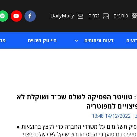
פורומים
גלריה
DailyMaily
ועים
דעות וניתוחים
היי-טק מינויים
פו
: טוויטר הפסיקה לשלם שכ"ד ושוקלת לא
צויים למפוטריה
ת
ב
14/12/2022 13:48
ת
יק תשלומים על משרדי החברה כדי לקצץ בהוצאות ●
 טיימס גם טוען כי הבוס החדש שוקל לא לשלם פיצוי,