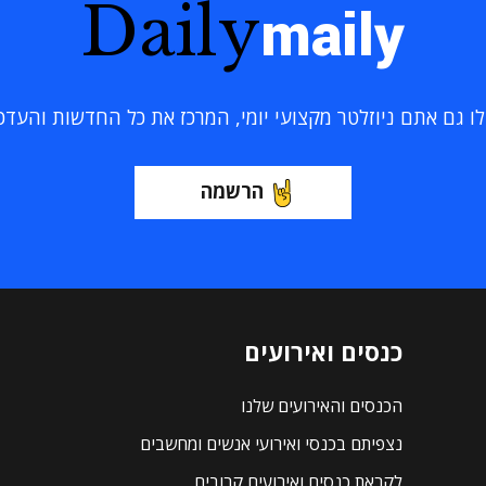
Daily
maily
 גם אתם ניוזלטר מקצועי יומי, המרכז את כל החדשות והעדכוני
הרשמה
כנסים ואירועים
הכנסים והאירועים שלנו
נצפיתם בכנסי ואירועי אנשים ומחשבים
לקראת כנסים ואירועים קרובים