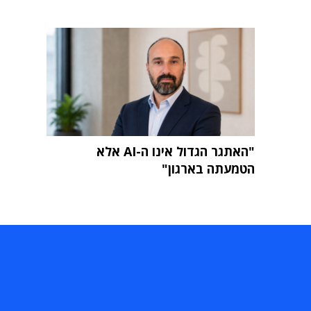
"האתגר הגדול אינו ה-AI אלא
הטמעתה בארגון"