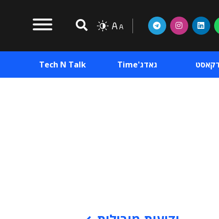
דקאסט
גאדג'Time
Tech N Talk
וכן פרסומי
תוכן פרסומי
וכן פרסומי