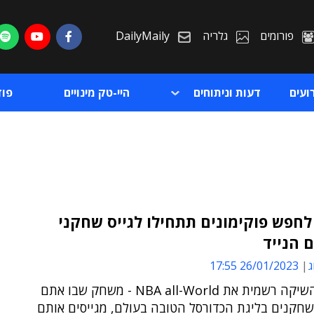
פורומים
גלריה
DailyMaily
ועים
דעות וניתוחים
היי-טק מינויים
פו
חפש פוקימונים תתחילו לגייס שחקני
ת
ג
26/01/2023 17:55
ת
ניאנטיק השיקה רשמית את NBA all-World - משחק שבו אתם
חקנים בליגת הכדורסל הטובה בעולם, מגייסים אותם