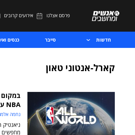
פרסם אצלנו
אירועים קרובים
חדשות
סייבר
כנסים ואיר
קארל-אנטוני טאון
במקום ל
NBA עם הנייד
נחמה אלמו
מחפשים ש