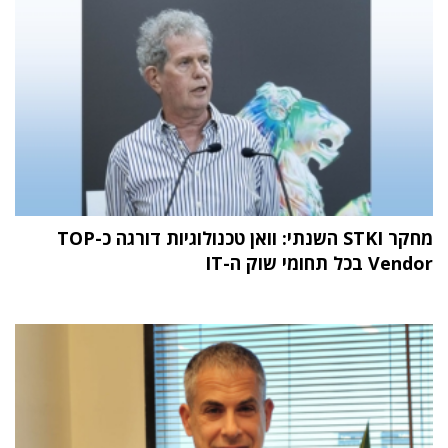
מחקר STKI השנתי: וואן טכנולוגיות דורגה כ-TOP
Vendor בכל תחומי שוק ה-IT