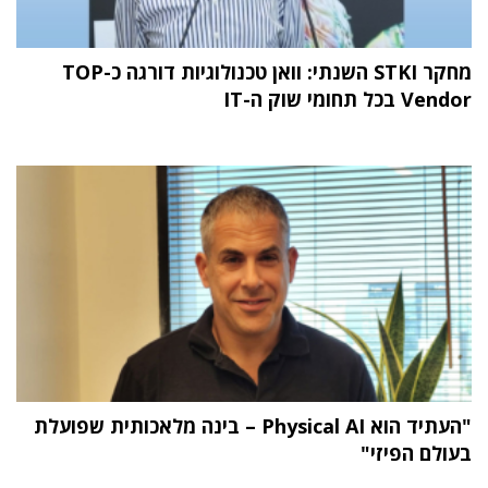
מחקר STKI השנתי: וואן טכנולוגיות דורגה כ-TOP
Vendor בכל תחומי שוק ה-IT
"העתיד הוא Physical AI – בינה מלאכותית שפועלת
בעולם הפיזי"