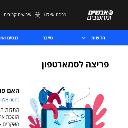
פרסם אצלנו
אירועים קרובים
חדשות
סייבר
כנסים ואיר
פריצה לסמארטפון
האם פר
נחמה אלמו
התלות הגד
הופכת את
האקרים ●