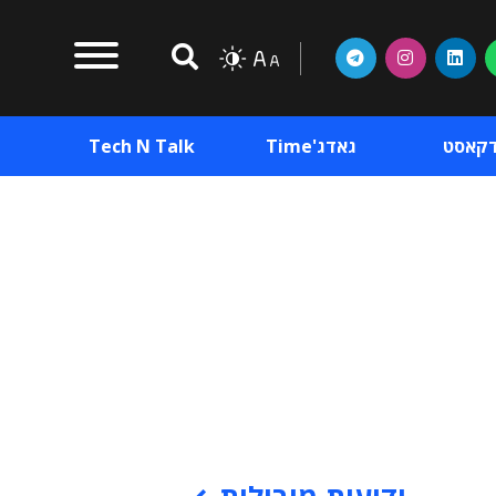
דקאסט
גאדג'Time
Tech N Talk
וכן פרסומי
תוכן פרסומי
וכן פרסומי