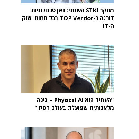
מחקר STKI השנתי: וואן טכנולוגיות
דורגה כ-TOP Vendor בכל תחומי שוק
ה-IT
"העתיד הוא Physical AI – בינה
מלאכותית שפועלת בעולם הפיזי"