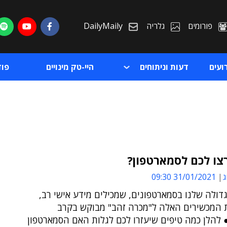
פורומים
גלריה
DailyMaily
ועים
דעות וניתוחים
היי-טק מינויים
פו
צו לכם לסמארטפון?
ג
31/01/2021 09:30
ת
ולה שלנו בסמארטפונים, שמכילים מידע אישי רב,
ת
 המכשירים האלה ל"מכרה זהב" מבוקש בקרב
 להלן כמה טיפים שיעזרו לכם לגלות האם הסמארטפון