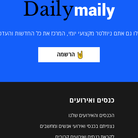
Daily
maily
 גם אתם ניוזלטר מקצועי יומי, המרכז את כל החדשות והעדכוני
הרשמה
כנסים ואירועים
הכנסים והאירועים שלנו
נצפיתם בכנסי ואירועי אנשים ומחשבים
לקראת כנסים ואירועים קרובים