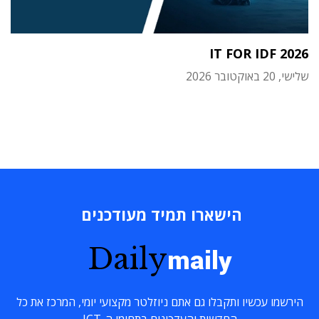
IT FOR IDF 2026
שלישי, 20 באוקטובר 2026
הישארו תמיד מעודכנים
Daily
maily
הירשמו עכשיו ותקבלו גם אתם ניוזלטר מקצועי יומי, המרכז את כל