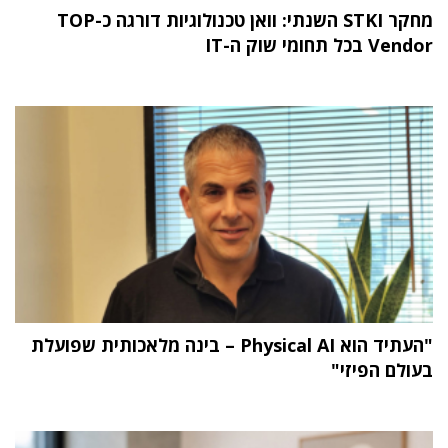
מחקר STKI השנתי: וואן טכנולוגיות דורגה כ-TOP
Vendor בכל תחומי שוק ה-IT
"העתיד הוא Physical AI – בינה מלאכותית שפועלת
בעולם הפיזי"