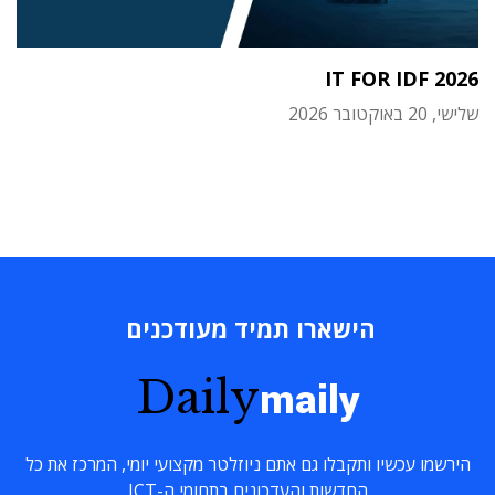
IT FOR IDF 2026
שלישי, 20 באוקטובר 2026
הישארו תמיד מעודכנים
Daily
maily
הירשמו עכשיו ותקבלו גם אתם ניוזלטר מקצועי יומי, המרכז את כל
החדשות והעדכונים בתחומי ה-ICT