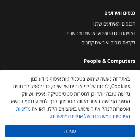
כנסים ואירועים
הכנסים והאירועים שלנו
נצפיתם בכנסי ואירועי אנשים ומחשבים
לקראת כנסים ואירועים קרובים
People & Computers
About Us
באתר זה נעשה שימוש בטכנולוגיות איסוף מידע כגון
Privacy Policy
Cookies, לרבות על ידי צדדים שלישיים, כדי לספק לך חווית
Contact Us
גלישה טובה יותר וכן למטרות סטטיסטיקה, איפיון ושיווק.
Our Events
המשך הגלישה באתר מהווה הסכמתך לכך. למידע נוסף בנושא
ואפשרות לנהל את השימוש באמצעים הללו, ראו את
מדיניות
הפרטיות המעודכנת של אנשים ומחשבים
.
אנשים ומחשבים © 2026 – כל הזכויות שמורות
סגירה
Created by