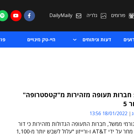
פורומים
גלריה
DailyMaily
ועים
דעות וניתוחים
היי-טק מינויים
פו
 חברות תעופה מזהירות מ"קטסטרופה"
 5
ת
ג
18/01/2022 13:56
ת
רמי ממשל, חברות התעופה הגדולות מזהירות כי דור
5 שייפרס מחר על ידי AT&T ו-ורייזון "עלול לשבש יותר מ-1,100