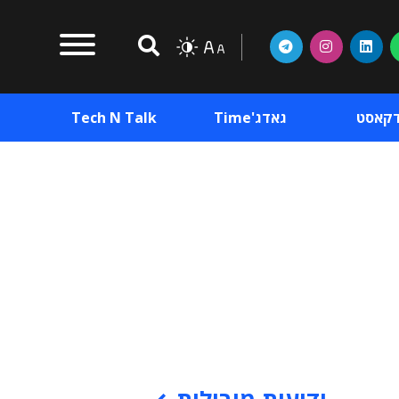
דקאסט
גאדג'Time
Tech N Talk
וכן פרסומי
תוכן פרסומי
וכן פרסומי