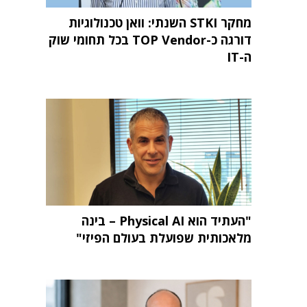
מחקר STKI השנתי: וואן טכנולוגיות
דורגה כ-TOP Vendor בכל תחומי שוק
ה-IT
"העתיד הוא Physical AI – בינה
מלאכותית שפועלת בעולם הפיזי"