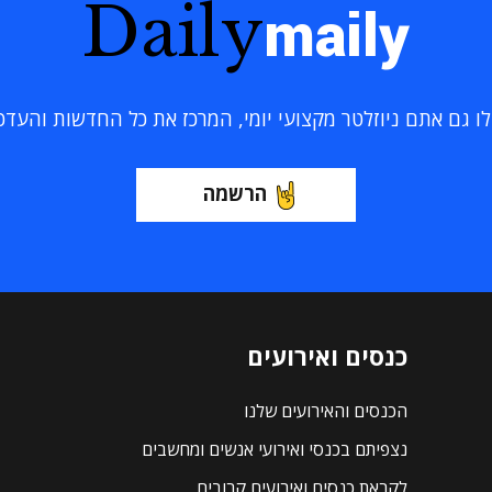
Daily
maily
 גם אתם ניוזלטר מקצועי יומי, המרכז את כל החדשות והעדכוני
הרשמה
כנסים ואירועים
הכנסים והאירועים שלנו
נצפיתם בכנסי ואירועי אנשים ומחשבים
לקראת כנסים ואירועים קרובים