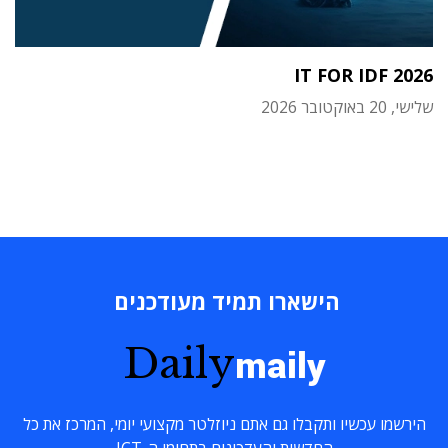
IT FOR IDF 2026
שלישי, 20 באוקטובר 2026
הישארו תמיד מעודכנים
Daily
maily
הירשמו עכשיו ותקבלו גם אתם ניוזלטר מקצועי יומי, המרכז את כל