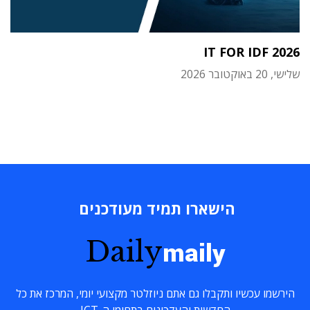
IT FOR IDF 2026
שלישי, 20 באוקטובר 2026
הישארו תמיד מעודכנים
Daily
maily
הירשמו עכשיו ותקבלו גם אתם ניוזלטר מקצועי יומי, המרכז את כל