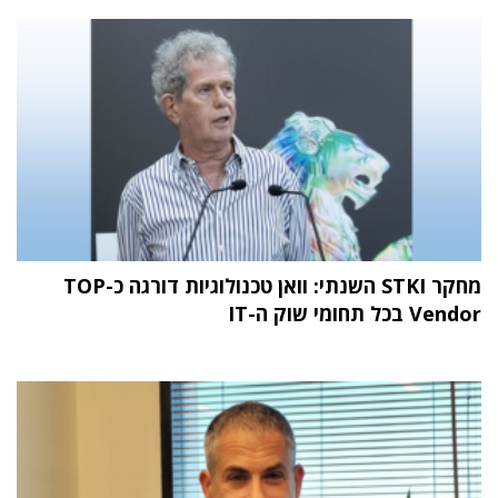
מחקר STKI השנתי: וואן טכנולוגיות דורגה כ-TOP
Vendor בכל תחומי שוק ה-IT