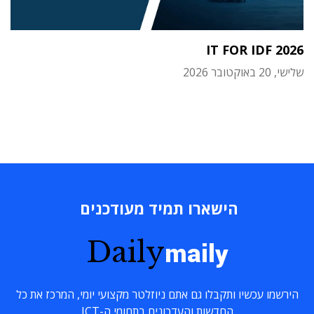
IT FOR IDF 2026
שלישי, 20 באוקטובר 2026
הישארו תמיד מעודכנים
Daily
maily
הירשמו עכשיו ותקבלו גם אתם ניוזלטר מקצועי יומי, המרכז את כל
החדשות והעדכונים בתחומי ה-ICT