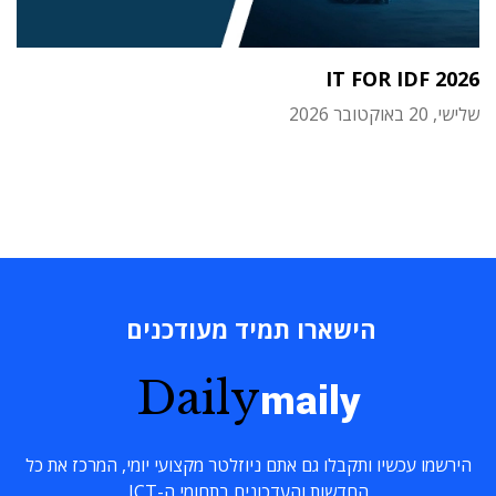
IT FOR IDF 2026
שלישי, 20 באוקטובר 2026
הישארו תמיד מעודכנים
Daily
maily
הירשמו עכשיו ותקבלו גם אתם ניוזלטר מקצועי יומי, המרכז את כל
החדשות והעדכונים בתחומי ה-ICT