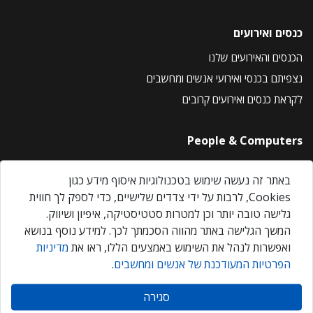
כנסים ואירועים
הכנסים והאירועים שלנו
נצפיתם בכנסי ואירועי אנשים ומחשבים
לקראת כנסים ואירועים קרובים
People & Computers
About Us
באתר זה נעשה שימוש בטכנולוגיות איסוף מידע כגון
Privacy Policy
Cookies, לרבות על ידי צדדים שלישיים, כדי לספק לך חווית
Contact Us
גלישה טובה יותר וכן למטרות סטטיסטיקה, איפיון ושיווק.
Our Events
המשך הגלישה באתר מהווה הסכמתך לכך. למידע נוסף בנושא
ואפשרות לנהל את השימוש באמצעים הללו, ראו את
מדיניות
הפרטיות המעודכנת של אנשים ומחשבים
.
אנשים ומחשבים © 2026 – כל הזכויות שמורות
סגירה
Created by