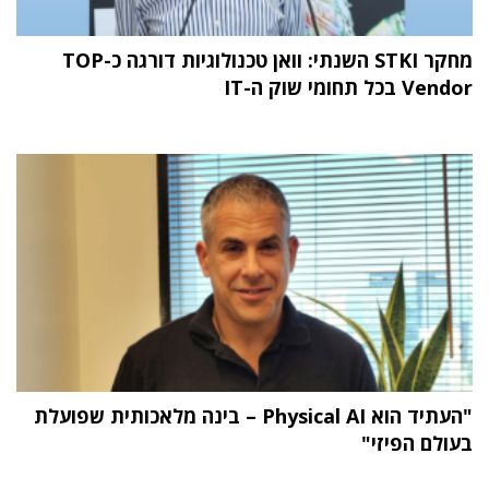
מחקר STKI השנתי: וואן טכנולוגיות דורגה כ-TOP
Vendor בכל תחומי שוק ה-IT
"העתיד הוא Physical AI – בינה מלאכותית שפועלת
בעולם הפיזי"