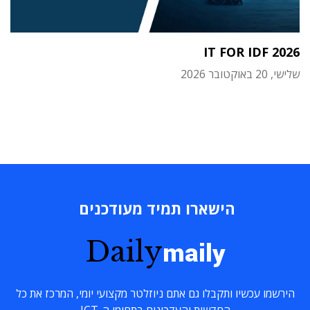
IT FOR IDF 2026
שלישי, 20 באוקטובר 2026
הישארו תמיד מעודכנים
Daily
maily
הירשמו עכשיו ותקבלו גם אתם ניוזלטר מקצועי יומי, המרכז את כל