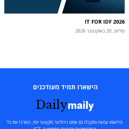
IT FOR IDF 2026
שלישי, 20 באוקטובר 2026
הישארו תמיד מעודכנים
Daily
maily
הירשמו עכשיו ותקבלו גם אתם ניוזלטר מקצועי יומי, המרכז את כל