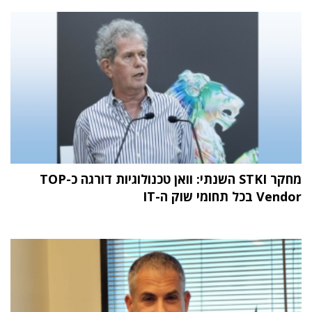
מחקר STKI השנתי: וואן טכנולוגיות דורגה כ-TOP
Vendor בכל תחומי שוק ה-IT