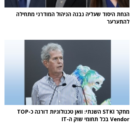
הנחת היסוד שעליה נבנה הניהול המודרני מתחילה
להתערער
מחקר STKI השנתי: וואן טכנולוגיות דורגה כ-TOP
Vendor בכל תחומי שוק ה-IT