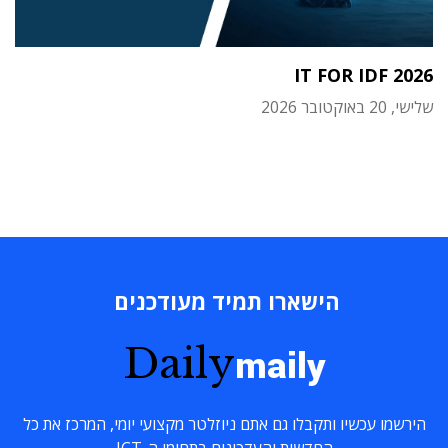
IT FOR IDF 2026
שלישי, 20 באוקטובר 2026
הישארו תמיד מעודכנים
Daily
maily
הירשמו עכשיו ותקבלו גם אתם ניוזלטר מקצועי יומי, המרכז את כל