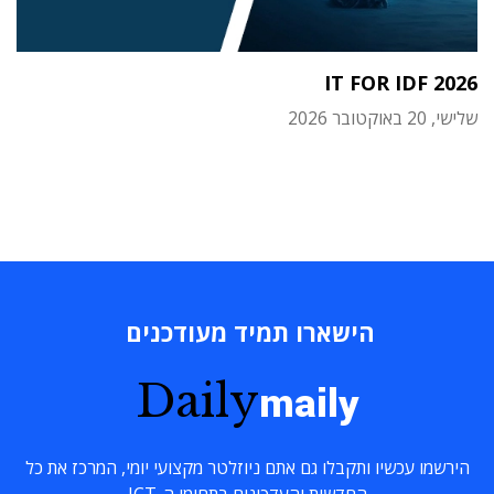
IT FOR IDF 2026
שלישי, 20 באוקטובר 2026
הישארו תמיד מעודכנים
Daily
maily
הירשמו עכשיו ותקבלו גם אתם ניוזלטר מקצועי יומי, המרכז את כל