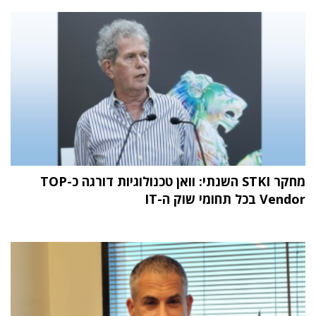
מחקר STKI השנתי: וואן טכנולוגיות דורגה כ-TOP
Vendor בכל תחומי שוק ה-IT