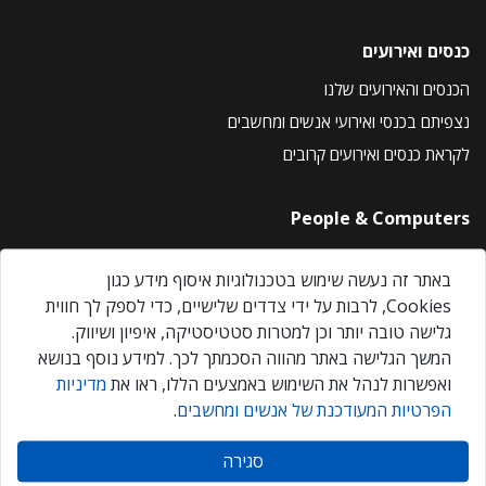
כנסים ואירועים
הכנסים והאירועים שלנו
נצפיתם בכנסי ואירועי אנשים ומחשבים
לקראת כנסים ואירועים קרובים
People & Computers
About Us
באתר זה נעשה שימוש בטכנולוגיות איסוף מידע כגון
Privacy Policy
Cookies, לרבות על ידי צדדים שלישיים, כדי לספק לך חווית
Contact Us
גלישה טובה יותר וכן למטרות סטטיסטיקה, איפיון ושיווק.
Our Events
המשך הגלישה באתר מהווה הסכמתך לכך. למידע נוסף בנושא
ואפשרות לנהל את השימוש באמצעים הללו, ראו את
מדיניות
הפרטיות המעודכנת של אנשים ומחשבים
.
אנשים ומחשבים © 2026 – כל הזכויות שמורות
סגירה
Created by