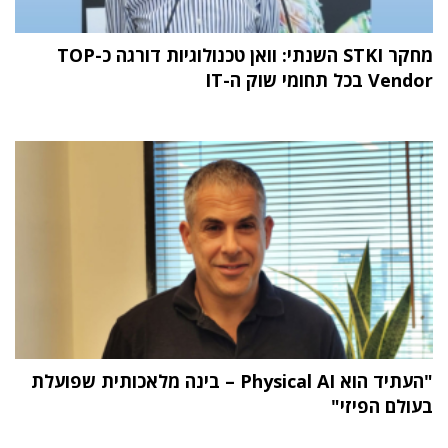
מחקר STKI השנתי: וואן טכנולוגיות דורגה כ-TOP
Vendor בכל תחומי שוק ה-IT
"העתיד הוא Physical AI – בינה מלאכותית שפועלת
בעולם הפיזי"