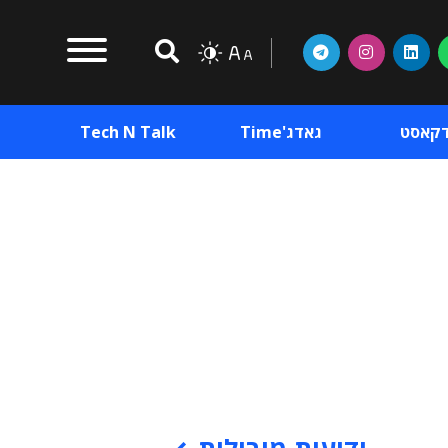
דקאסט
גאדג'Time
Tech N Talk
וכן פרסומי
תוכן פרסומי
וכן פרסומי