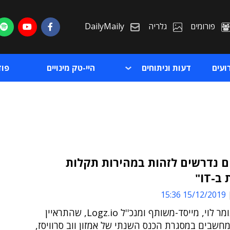
פורומים
גלריה
DailyMaily
ועים
דעות וניתוחים
היי-טק מינויים
פו
ם נדרשים לזהות במהירות תקלות
-IT"
ת
15/12/2019 15:36
ת
כך אמר תומר לוי, מייסד-משותף ומנכ''ל Logz.io, שהתראיין
חשבים במסגרת הכנס השנתי של אמזון ווב סרוויסז,