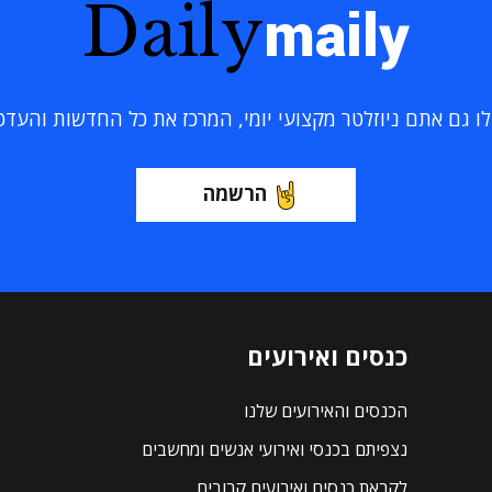
Daily
maily
 גם אתם ניוזלטר מקצועי יומי, המרכז את כל החדשות והעדכוני
הרשמה
כנסים ואירועים
הכנסים והאירועים שלנו
נצפיתם בכנסי ואירועי אנשים ומחשבים
לקראת כנסים ואירועים קרובים