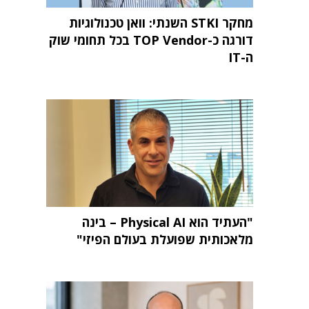
מחקר STKI השנתי: וואן טכנולוגיות
דורגה כ-TOP Vendor בכל תחומי שוק
ה-IT
"העתיד הוא Physical AI – בינה
מלאכותית שפועלת בעולם הפיזי"