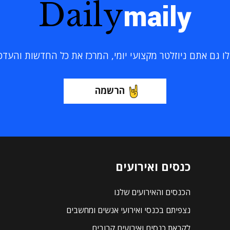
Daily
maily
 גם אתם ניוזלטר מקצועי יומי, המרכז את כל החדשות והעדכוני
הרשמה
כנסים ואירועים
הכנסים והאירועים שלנו
נצפיתם בכנסי ואירועי אנשים ומחשבים
לקראת כנסים ואירועים קרובים