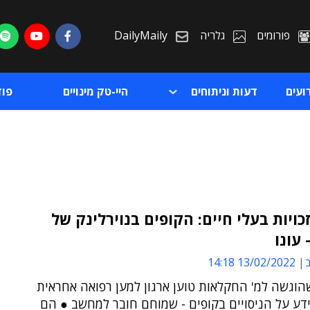
פורומים
גלריה
DailyMaily
ועים
דעות וניתוחים
היי-טק מינויים
פו
זכויות בעלי חיים: הקופים בנוירלינק של
עונו
ת
ב
13/02/2022 14:18
ת
הוגשה למ' החקלאות טוען ארגון למען רפואה אחראית
דע על הניסויים בקופים - שמוחם חובר למחשב ● הם