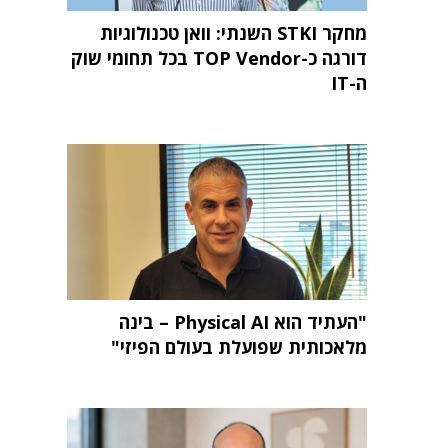
מחקר STKI השנתי: וואן טכנולוגיות
דורגה כ-TOP Vendor בכל תחומי שוק
ה-IT
"העתיד הוא Physical AI – בינה
מלאכותית שפועלת בעולם הפיזי"