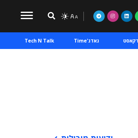
דקאסט
גאדג'Time
Tech N Talk
וכן פרסומי
תוכן פרסומי
וכן פרסומי