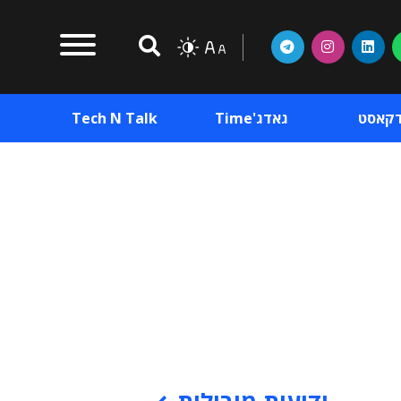
דקאסט
גאדג'Time
Tech N Talk
וכן פרסומי
תוכן פרסומי
וכן פרסומי