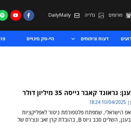
פורומים
גלריה
DailyMaily
ועים
דעות וניתוחים
היי-טק מינויים
פו
: גראונד קאבר גייסה 35 מיליון דולר
10/04/2025 18:24
ת
פ הישראלי, שמפתח פלטפורמת ניטור לאפליקציות
ת
ותשתיות בענן, השלים סבב גיוס B, בהובלת קרן זאב ונצ'רס של