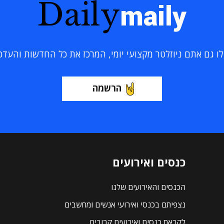
Daily
maily
 גם אתם ניוזלטר מקצועי יומי, המרכז את כל החדשות והעדכוני
הרשמה
כנסים ואירועים
הכנסים והאירועים שלנו
נצפיתם בכנסי ואירועי אנשים ומחשבים
לקראת כנסים ואירועים קרובים