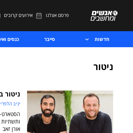
פרסם אצלנו
אירועים קרובים
חדשות
סייבר
כנסים ואיר
ניטור
ניטור בענן
יניב הלפרין
הסטארט-א
אורן זאב