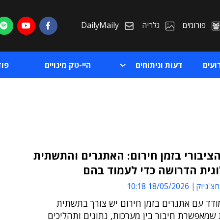
פורומים
גלריה
DailyMaily
ועים
דעות וניתוחים
היי-טק מינויים
פו
ציבורי בזמן חירום: האתגרים והתשתית
גית הדרושה כדי לעמוד בהם
ת
חצ'ניוק
18/05/2026 10:18
ת
ודד עם אתגרים בזמן חירום יש צורך בתשתית
 שמאפשרת חיבור בין מערכות, נתונים ותהליכים