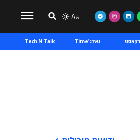
דקאסט
גאדג'Time
Tech N Talk
וכן פרסומי
תוכן פרסומי
וכן פרסומי