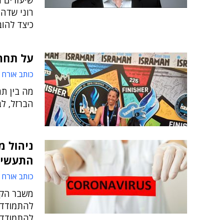
שיעורים ח
רוני שדה,
כיצד להוב
על תחרו
כותב אורח
מה בין תח
הברזל, לבין פרויקטיי T
ניהול מ
התעשיי
כותב אורח
משבר הקו
להתמודד 
להתמודד 