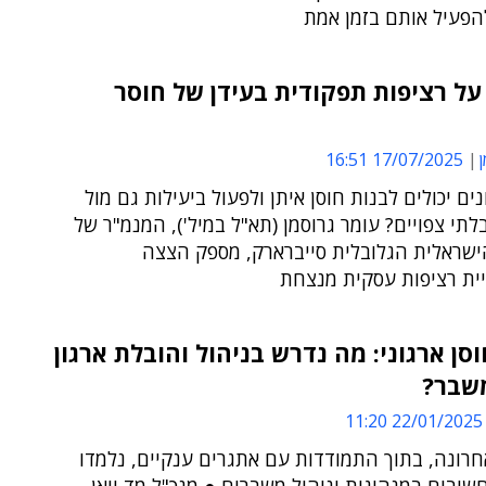
הפעיל אותם בזמן אמת
ל רציפות תפקודית בעידן של חוסר
ן
17/07/2025 16:51
נים יכולים לבנות חוסן איתן ולפעול ביעילות גם מול
תי צפויים? עומר גרוסמן (תא"ל במיל'), המנמ"ר של
שראלית הגלובלית סייברארק, מספק הצצה
ית רציפות עסקית מנצחת
וסן ארגוני: מה נדרש בניהול והובלת ארגון
משבר?
22/01/2025 11:20
רונה, בתוך התמודדות עם אתגרים ענקיים, נלמדו