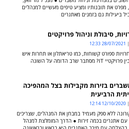
שובים במנהיגות וניהול משברים ● מנכ"ל מד וואן,
 מפרט את תובנותיו ומציע טיפים מעשיים למנהלים
יל ביעילות גם בזמנים מאתגרים
יות, סיבולת וניהול פרויקטים
28/07/2021 12:33
רויות ספורט קשוחות, כמו טריאתלון או תחרות איש
I? מסתבר שרב הדומה על השונה
שברים בזירות מקבילות בצל המהפיכה
תית הרביעית
12/10/2020 12:14
רונה ללא ספק מעמיד במבחן את המנהלים, שצריכים
עם אתגרים בכמה זירות ● הדרך המומלצת למנהל
בהצלחה עם מירב האתגרים היא בראש ובראשונה