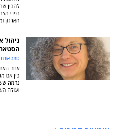
להבין שהק
בפני מצב
הארגון ו
ניהול א
הסטארט
כותב אורח
אחד האתגר
בין אם מד
נדמה ששיט
ועולה הש