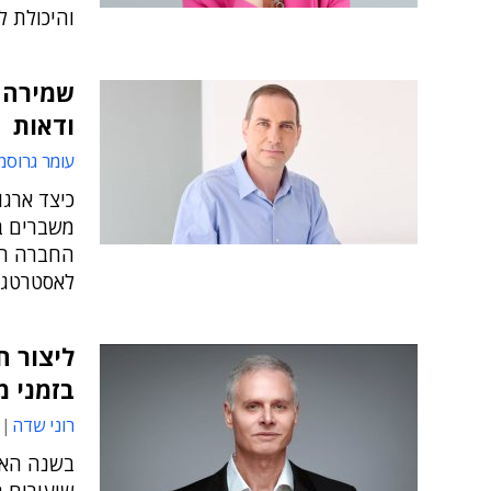
והיכולת ל
שמירה ע
ודאות
עומר גרוסמ
כיצד ארגו
משברים בל
החברה הי
לאסטרטגי
ליצור ח
בזמני 
רוני שדה
בשנה האח