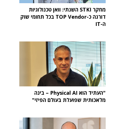
מחקר STKI השנתי: וואן טכנולוגיות
דורגה כ-TOP Vendor בכל תחומי שוק
ה-IT
"העתיד הוא Physical AI – בינה
מלאכותית שפועלת בעולם הפיזי"