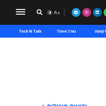
דקאסט
גאדג'Time
Tech N Talk
וכן פרסומי
תוכן פרסומי
וכן פרסומי