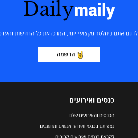
Daily
maily
 גם אתם ניוזלטר מקצועי יומי, המרכז את כל החדשות והעדכוני
הרשמה
כנסים ואירועים
הכנסים והאירועים שלנו
נצפיתם בכנסי ואירועי אנשים ומחשבים
לקראת כנסים ואירועים קרובים