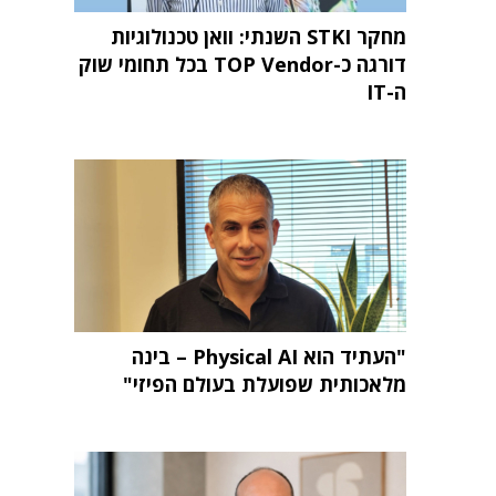
מחקר STKI השנתי: וואן טכנולוגיות
דורגה כ-TOP Vendor בכל תחומי שוק
ה-IT
"העתיד הוא Physical AI – בינה
מלאכותית שפועלת בעולם הפיזי"