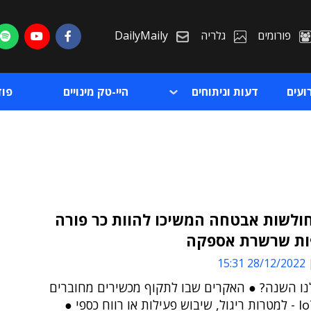
פורומים
גלריה
DailyMaily
ועים
דעות וניתוחים
היי-טק מינויים
פו
20: חולשות אבטחה המשיכו להוות כר פורה
ת שרשרת אספקה
ת
28/12/2022 15:31
ת
נו השנה? ● האקרים שבו לתקוף מכשירים מחוברים
והתקני IoT - למטרות ריגול, שיבוש פעילות או רווח כספי ●