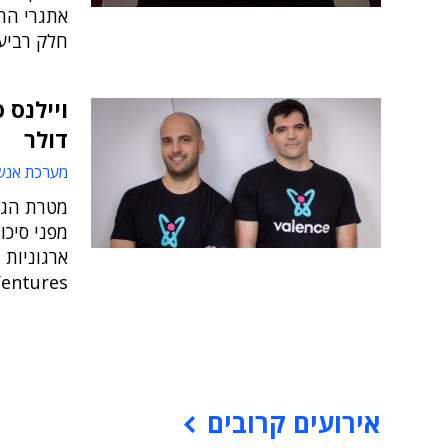
אתגרי הה
חלק רביעי, ו
ויילנס 
דולר
מערכת אנש
מטרת הגי
מפני סיכ
Ventures, והשתתפו בו מומחי סייבר עו
אירועים קרובים