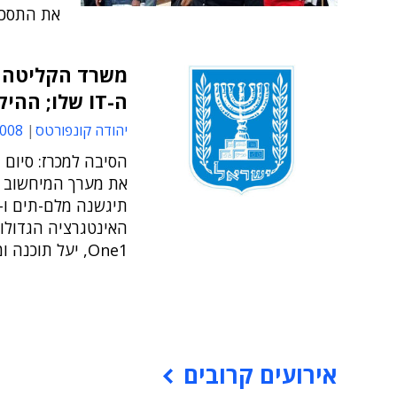
את התסכו
משרד הקליטה י
ה-IT שלו; ההיקף הכספי – עשרות מיליוני שקלים
יהודה קונפורטס
13:08
את מערך המיחשוב ש
האינטגרציה הגדולות
One1, יעל תוכנה ומערכות, טלדור, יבמ ואחרות
אירועים קרובים