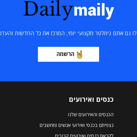
Daily
maily
 גם אתם ניוזלטר מקצועי יומי, המרכז את כל החדשות והעדכוני
הרשמה
כנסים ואירועים
הכנסים והאירועים שלנו
נצפיתם בכנסי ואירועי אנשים ומחשבים
לקראת כנסים ואירועים קרובים