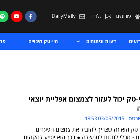
פורומים
גלריה
DailyMaily
ועים
דעות וניתוחים
היי-טק מינויים
פו
-טק יכול לעזור לצמצום אפליית יוצאי
ת
ורטס
03/05/2015 18:53
ת
-טק הוא זה שצריך להוביל את צמצום הפערים
ם - מבלי לחכות לממשלה ● בכך הוא יסייע להקהות