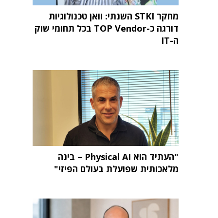
מחקר STKI השנתי: וואן טכנולוגיות
דורגה כ-TOP Vendor בכל תחומי שוק
ה-IT
"העתיד הוא Physical AI – בינה
מלאכותית שפועלת בעולם הפיזי"