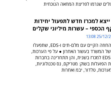
לים שגרמו לפריצת המחאה הנוכחית
יצא למכרז חדש לתפעול יחידות
25/12/2008 
הסיבה למכרז: סיום החוזה הקיים עם מלם-תים ו-EDS, שתפעלו
ל המשרד בעשור האחרון ● על פי הערכות,
תיגשנה מלם-תים ו-EDS למכרז בשנית, והן תתחרינה בחברות
 הפועלות בשוק: מטריקס, נס טכנולוגיות,