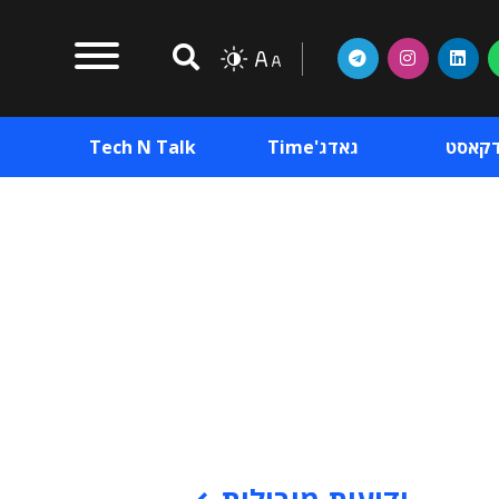
דקאסט
גאדג'Time
Tech N Talk
וכן פרסומי
תוכן פרסומי
וכן פרסומי