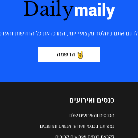
Daily
maily
 גם אתם ניוזלטר מקצועי יומי, המרכז את כל החדשות והעדכוני
הרשמה
כנסים ואירועים
הכנסים והאירועים שלנו
נצפיתם בכנסי ואירועי אנשים ומחשבים
לקראת כנסים ואירועים קרובים