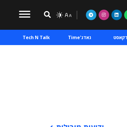
דקאסט
גאדג'Time
Tech N Talk
וכן פרסומי
תוכן פרסומי
וכן פרסומי