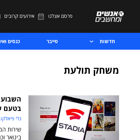
פרסם אצלנו
אירועים קרובים
חדשות
סייבר
כנסים ואיר
משחק תולעת
השבוע ז
בטעם ש
גלי פיאלקו
בינואר ו