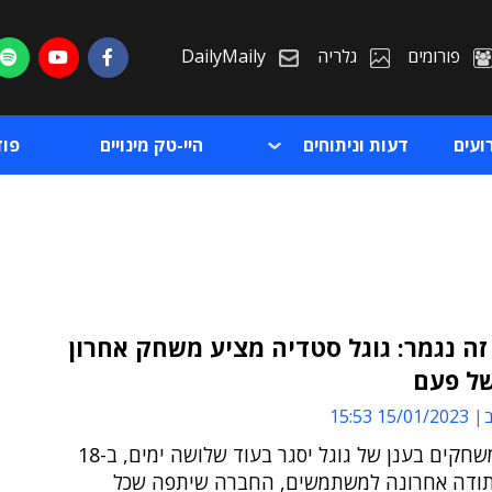
פורומים
גלריה
DailyMaily
ועים
דעות וניתוחים
היי-טק מינויים
פו
ה נגמר: גוגל סטדיה מציע משחק אחרון
ל פעם
ת
ב
15/01/2023 15:53
ת
שירות המשחקים בענן של גוגל יסגר בעוד שלושה ימים, ב-18
כתודה אחרונה למשתמשים, החברה שיתפה שכל