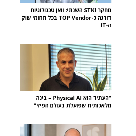
מחקר STKI השנתי: וואן טכנולוגיות
דורגה כ-TOP Vendor בכל תחומי שוק
ה-IT
"העתיד הוא Physical AI – בינה
מלאכותית שפועלת בעולם הפיזי"